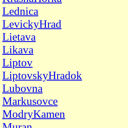
Lednica
LevickyHrad
Lietava
Likava
Liptov
LiptovskyHradok
Lubovna
Markusovce
ModryKamen
Muran