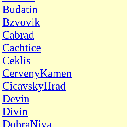
Budatin
Bzvovik
Cabrad
Cachtice
Ceklis
CervenyKamen
CicavskyHrad
Devin
Divin
DobraNiva