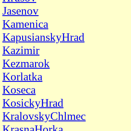
Jasenov
Kamenica
KapusianskyHrad
Kazimir
Kezmarok
Korlatka
Koseca
KosickyHrad
KralovskyChlmec
KrasnaHorka