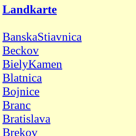
Landkarte
BanskaStiavnica
Beckov
BielyKamen
Blatnica
Bojnice
Branc
Bratislava
Brekov