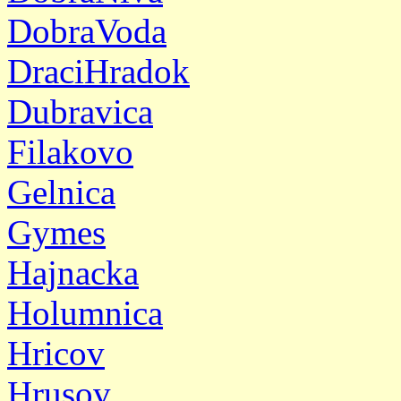
DobraVoda
DraciHradok
Dubravica
Filakovo
Gelnica
Gymes
Hajnacka
Holumnica
Hricov
Hrusov