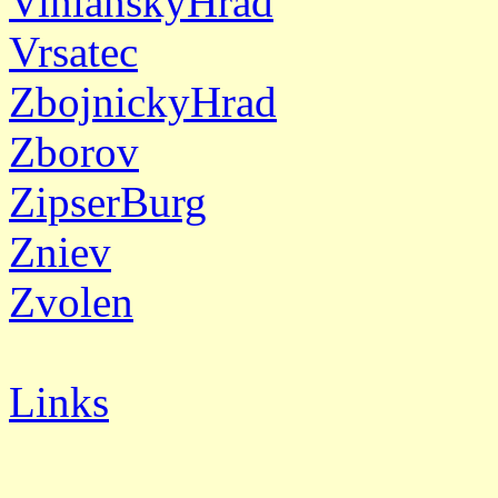
VinianskyHrad
Vrsatec
ZbojnickyHrad
Zborov
ZipserBurg
Zniev
Zvolen
Links