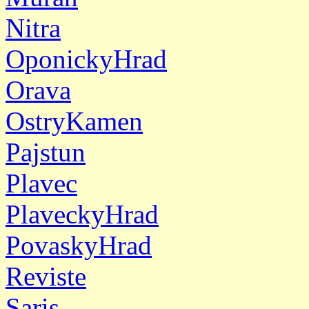
Nitra
OponickyHrad
Orava
OstryKamen
Pajstun
Plavec
PlaveckyHrad
PovaskyHrad
Reviste
Saris