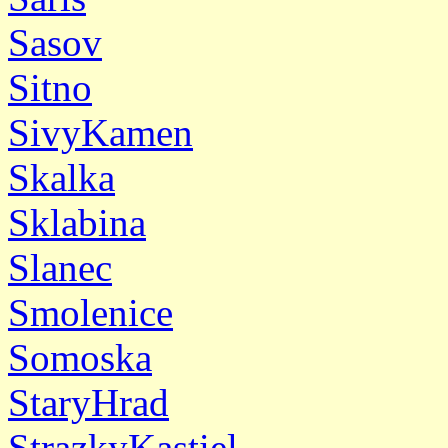
Sasov
Sitno
SivyKamen
Skalka
Sklabina
Slanec
Smolenice
Somoska
StaryHrad
StrazkyKastiel