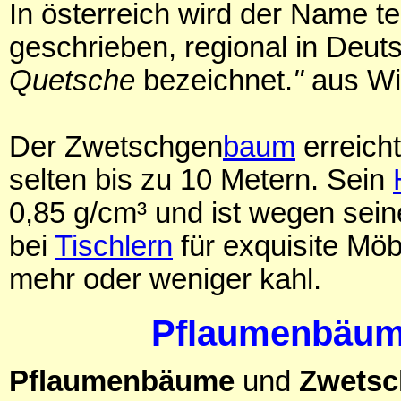
In österreich wird der Name t
geschrieben, regional in Deut
Quetsche
bezeichnet.
"
aus Wi
Der Zwetschgen
baum
erreich
selten bis zu 10 Metern. Sein
0,85 g/cm³ und ist wegen sein
bei
Tischlern
für exquisite Möb
mehr oder weniger kahl.
Pflaumenbäume
Pflaumenbäume
und
Zwets