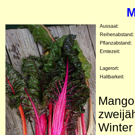
M
Aussaat:
Reihenabstand:
Pflanzabstand:
Erntezeit:
Lagerort:
Haltbarkeit:
Mangol
zweijä
Winter