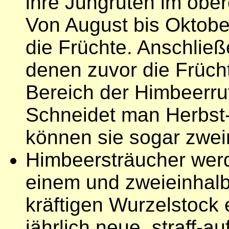
ihre Jungruten im obere
Von August bis Oktobe
die Früchte. Anschließ
denen zuvor die Frücht
Bereich der Himbeerrut
Schneidet man Herbst
können sie sogar zwei
Himbeersträucher werd
einem und zweieinhal
kräftigen Wurzelstock 
jährlich neue, straff-au