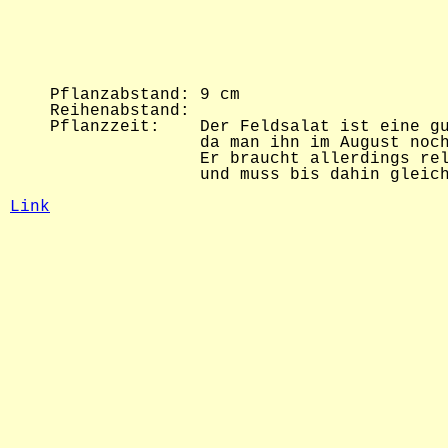
    Pflanzabstand: 9 cm

    Reihenabstand: 

    Pflanzzeit:    Der Feldsalat ist eine gu
                   da man ihn im August noch
                   Er braucht allerdings rel
                   und muss bis dahin gleich
Link