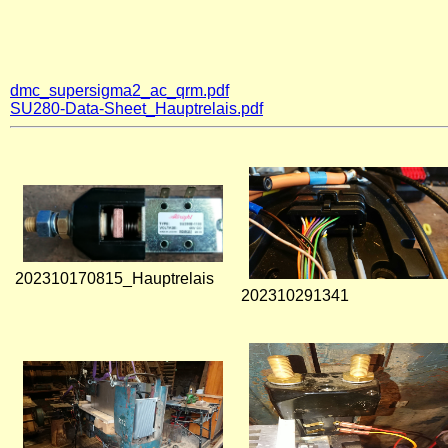
dmc_supersigma2_ac_qrm.pdf
SU280-Data-Sheet_Hauptrelais.pdf
202310170815_Hauptrelais
202310291341