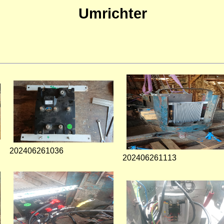
Umrichter
202406261036
202406261113