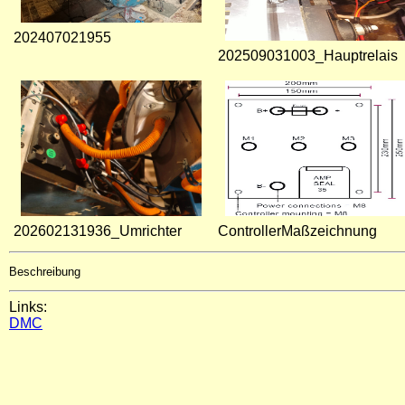
202407021955
202509031003_Hauptrelais
202602131936_Umrichter
ControllerMaßzeichnung
Beschreibung
Links:
DMC